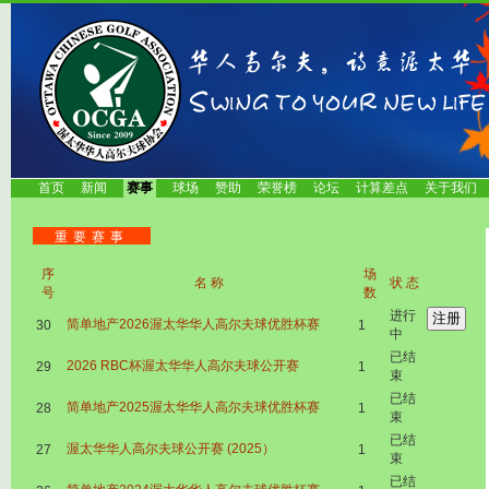
首页
新闻
赛事
球场
赞助
荣誉榜
论坛
计算差点
关于我们
重要赛事
序
场
名称
状态
号
数
进行
简单地产2026渥太华华人高尔夫球优胜杯赛
30
1
中
已结
2026 RBC杯渥太华华人高尔夫球公开赛
29
1
束
已结
简单地产2025渥太华华人高尔夫球优胜杯赛
28
1
束
已结
渥太华华人高尔夫球公开赛 (2025）
27
1
束
已结