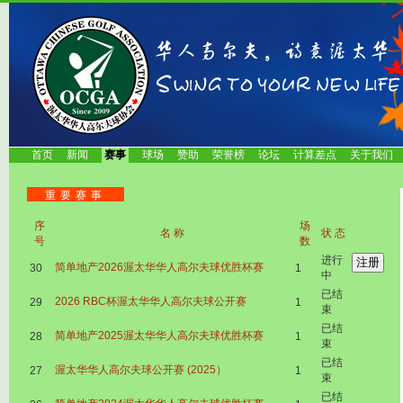
首页
新闻
赛事
球场
赞助
荣誉榜
论坛
计算差点
关于我们
重要赛事
序
场
名称
状态
号
数
进行
简单地产2026渥太华华人高尔夫球优胜杯赛
30
1
中
已结
2026 RBC杯渥太华华人高尔夫球公开赛
29
1
束
已结
简单地产2025渥太华华人高尔夫球优胜杯赛
28
1
束
已结
渥太华华人高尔夫球公开赛 (2025）
27
1
束
已结