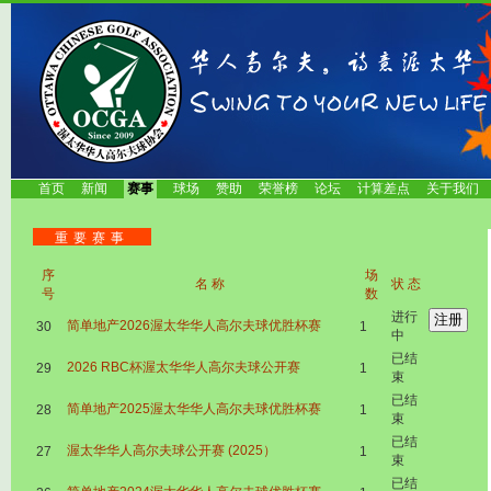
首页
新闻
赛事
球场
赞助
荣誉榜
论坛
计算差点
关于我们
重要赛事
序
场
名称
状态
号
数
进行
简单地产2026渥太华华人高尔夫球优胜杯赛
30
1
中
已结
2026 RBC杯渥太华华人高尔夫球公开赛
29
1
束
已结
简单地产2025渥太华华人高尔夫球优胜杯赛
28
1
束
已结
渥太华华人高尔夫球公开赛 (2025）
27
1
束
已结