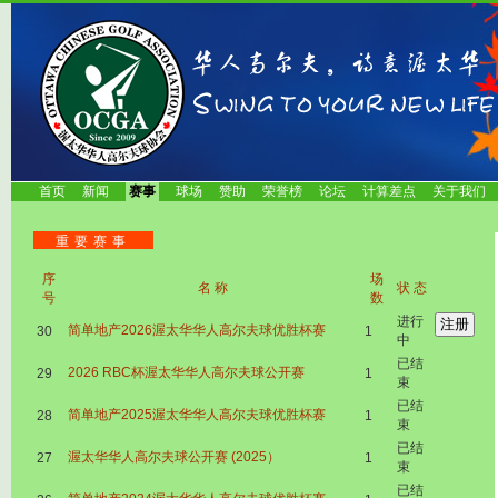
首页
新闻
赛事
球场
赞助
荣誉榜
论坛
计算差点
关于我们
重要赛事
序
场
名称
状态
号
数
进行
简单地产2026渥太华华人高尔夫球优胜杯赛
30
1
中
已结
2026 RBC杯渥太华华人高尔夫球公开赛
29
1
束
已结
简单地产2025渥太华华人高尔夫球优胜杯赛
28
1
束
已结
渥太华华人高尔夫球公开赛 (2025）
27
1
束
已结