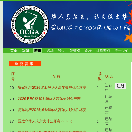
首页
新闻
赛事
球场
赞助
荣誉榜
论坛
计算差点
关于我们
重要赛事
序
场
名称
状态
号
数
进行
安家地产2026渥太华华人高尔夫球优胜杯赛
30
1
中
已结
2026 RBC杯渥太华华人高尔夫球公开赛
29
1
束
已结
简单地产2025渥太华华人高尔夫球优胜杯赛
28
1
束
已结
渥太华华人高尔夫球公开赛 (2025）
27
1
束
已结